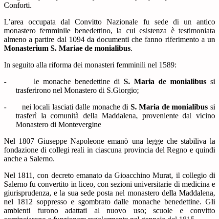
Conforti.
L’area occupata dal Convitto Nazionale fu sede di un antico
monastero femminile benedettino, la cui esistenza è testimoniata
almeno a partire dal 1094 da documenti che fanno riferimento a un
Monasterium S. Mariae de monialibus
.
In seguito alla riforma dei monasteri femminili nel 1589:
-
le monache benedettine di
S. Maria
de monialibus
si
trasferirono nel Monastero di S.Giorgio;
-
nei locali lasciati dalle monache di
S. Maria
de monialibus
si
trasferì la comunità della Maddalena, proveniente dal vicino
Monastero di Montevergine
Nel 1807 Giuseppe Napoleone emanò una legge che stabiliva la
fondazione di collegi reali in ciascuna provincia del Regno e quindi
anche a Salerno.
Nel 1811, con decreto emanato da Gioacchino Murat, il collegio di
Salerno fu convertito in liceo, con sezioni universitarie di medicina e
giurisprudenza, e la sua sede posta nel monastero della Maddalena,
nel 1812 soppresso e sgombrato dalle monache benedettine. Gli
ambienti furono adattati al nuovo uso; scuole e convitto