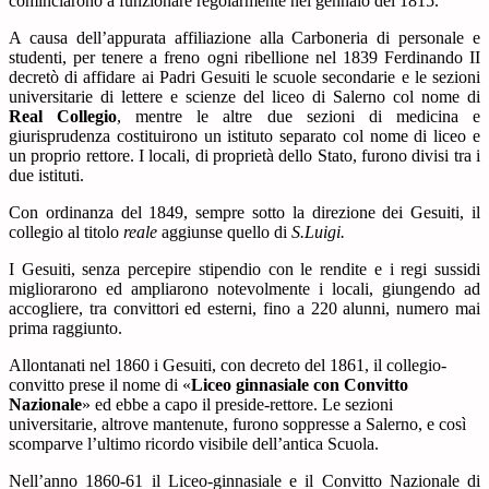
cominciarono a funzionare regolarmente nel gennaio del 1815.
A causa dell’appurata affiliazione alla Carboneria di personale e
studenti, per tenere a freno ogni ribellione nel 1839 Ferdinando II
decretò di affidare ai Padri Gesuiti le scuole secondarie e le sezioni
universitarie di lettere e scienze del liceo di Salerno col nome di
Real Collegio
, mentre le altre due sezioni di medicina e
giurisprudenza costituirono un istituto separato col nome di liceo e
un proprio rettore. I locali, di proprietà dello Stato, furono divisi tra i
due istituti.
Con ordinanza del 1849, sempre sotto la direzione dei Gesuiti, il
collegio al titolo
reale
aggiunse quello di
S.Luigi.
I Gesuiti, senza percepire stipendio con le rendite e i regi sussidi
migliorarono ed ampliarono notevolmente i locali, giungendo ad
accogliere, tra convittori ed esterni, fino a 220 alunni, numero mai
prima raggiunto.
Allontanati nel 1860 i Gesuiti, con decreto del 1861, il collegio-
convitto prese il nome di «
Liceo ginnasiale con Convitto
Nazionale
» ed ebbe a capo il preside-rettore. Le sezioni
universitarie, altrove mantenute, furono soppresse a Salerno, e così
scomparve l’ultimo ricordo visibile dell’antica Scuola.
Nell’anno 1860-61 il Liceo-ginnasiale e il Convitto Nazionale di