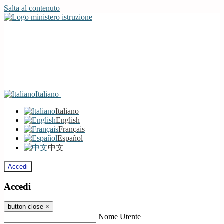
Salta al contenuto
Italiano
Italiano
English
Français
Español
中文
Accedi
Accedi
button close
×
Nome Utente