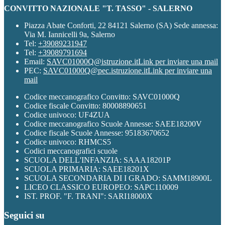
CONVITTO NAZIONALE "T. TASSO" - SALERNO
Piazza Abate Conforti, 22 84121 Salerno (SA) Sede annessa:
Via M. Iannicelli 9a, Salerno
Tel:
+39089231947
Tel:
+39089791694
Email:
SAVC01000Q@istruzione.it
Link per inviare una mail
PEC:
SAVC01000Q@pec.istruzione.it
Link per inviare una
mail
Codice meccanografico Convitto: SAVC01000Q
Codice fiscale Convitto: 80008890651
Codice univoco: UF4ZUA
Codice meccanografico Scuole Annesse: SAEE18200V
Codice fiscale Scuole Annesse: 95183670652
Codice univoco: RHMCS5
Codici meccanografici scuole
SCUOLA DELL'INFANZIA: SAAA18201P
SCUOLA PRIMARIA: SAEE18201X
SCUOLA SECONDARIA DI I GRADO: SAMM18900L
LICEO CLASSICO EUROPEO: SAPC110009
IST. PROF. "F. TRANI": SARI18000X
Seguici su