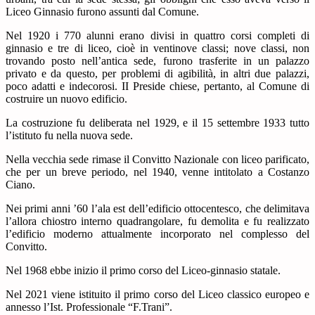
Liceo Ginnasio furono assunti dal Comune.
Nel 1920 i 770 alunni erano divisi in quattro corsi completi di
ginnasio e tre di liceo, cioè in ventinove classi; nove classi, non
trovando posto nell’antica sede, furono trasferite in un palazzo
privato e da questo, per problemi di agibilità, in altri due palazzi,
poco adatti e indecorosi. II Preside chiese, pertanto, al Comune di
costruire un nuovo edificio.
La costruzione fu deliberata nel 1929, e il 15 settembre 1933 tutto
l’istituto fu nella nuova sede.
Nella vecchia sede rimase il Convitto Nazionale con liceo parificato,
che per un breve periodo, nel 1940, venne intitolato a Costanzo
Ciano.
Nei primi anni ’60 l’ala est dell’edificio ottocentesco, che delimitava
l’allora chiostro interno quadrangolare, fu demolita e fu realizzato
l’edificio moderno attualmente incorporato nel complesso del
Convitto.
Nel 1968 ebbe inizio il primo corso del Liceo-ginnasio statale.
Nel 2021 viene istituito il primo corso del Liceo classico europeo e
annesso l’Ist. Professionale “F.Trani”.