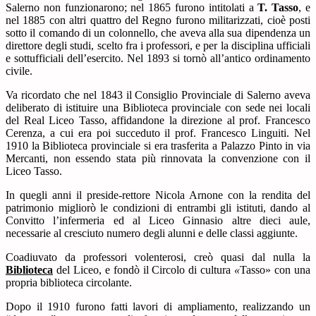
Salerno non funzionarono; nel 1865 furono intitolati a
T. Tasso
, e
nel 1885 con altri quattro del Regno furono militarizzati, cioè posti
sotto il comando di un colonnello, che aveva alla sua dipendenza un
direttore degli studi, scelto fra i professori, e per la disciplina ufficiali
e sottufficiali dell’esercito. Nel 1893 si tornò all’antico ordinamento
civile.
Va ricordato che nel 1843 il Consiglio Provinciale di Salerno aveva
deliberato di istituire una Biblioteca provinciale con sede nei locali
del Real Liceo Tasso, affidandone la direzione al prof. Francesco
Cerenza, a cui era poi succeduto il prof. Francesco Linguiti. Nel
1910 la Biblioteca provinciale si era trasferita a Palazzo Pinto in via
Mercanti, non essendo stata più rinnovata la convenzione con il
Liceo Tasso.
In quegli anni il preside-rettore Nicola Arnone con la rendita del
patrimonio migliorò le condizioni di entrambi gli istituti, dando al
Convitto l’infermeria ed al Liceo Ginnasio altre dieci aule,
necessarie al cresciuto numero degli alunni e delle classi aggiunte.
Coadiuvato da professori volenterosi, creò quasi dal nulla la
Biblioteca
del Liceo, e fondò il Circolo di cultura
«
Tasso» con una
propria biblioteca circolante.
Dopo il 1910 furono fatti lavori di ampliamento, realizzando un