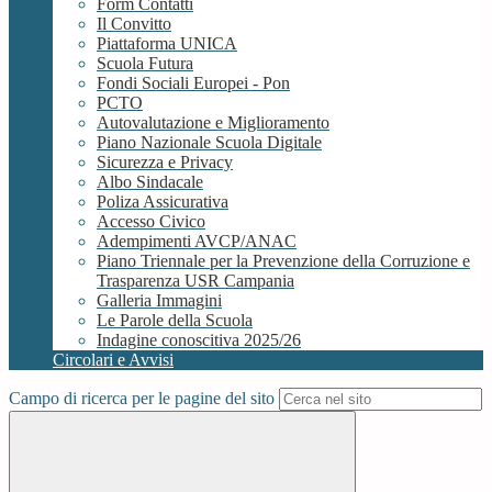
Form Contatti
Il Convitto
Piattaforma UNICA
Scuola Futura
Fondi Sociali Europei - Pon
PCTO
Autovalutazione e Miglioramento
Piano Nazionale Scuola Digitale
Sicurezza e Privacy
Albo Sindacale
Poliza Assicurativa
Accesso Civico
Adempimenti AVCP/ANAC
Piano Triennale per la Prevenzione della Corruzione e
Trasparenza USR Campania
Galleria Immagini
Le Parole della Scuola
Indagine conoscitiva 2025/26
Circolari e Avvisi
Campo di ricerca per le pagine del sito