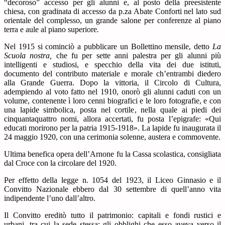
“decoroso” accesso per gli alunni e, al posto della preesistente
chiesa, con gradinata di accesso da p.za Abate Conforti nel lato sud
orientale del complesso, un grande salone per conferenze al piano
terra e aule al piano superiore
.
Nel 1915 si cominciò a pubblicare un Bollettino mensile, detto
La
Scuola nostra,
che fu per sette anni palestra per gli alunni più
intelligenti e studiosi, e specchio della vita dei due istituti,
documento del contributo materiale e morale ch’entrambi diedero
alla Grande Guerra. Dopo la vittoria, il Circolo di Cultura,
adempiendo al voto fatto nel 1910, onorò gli alunni caduti con un
volume, contenente ì loro cenni biografici e le loro fotografie, e con
una lapide simbolica, posta nel cortile, nella quale ai piedi dei
cinquantaquattro nomi, allora accertati, fu posta l’epigrafe: «Qui
educati morirono per la patria 1915-1918». La lapide fu inaugurata il
24 maggio 1920, con una cerimonia solenne, austera e commovente.
Ultima benefica opera dell’Arnone fu la Cassa scolastica, consigliata
dal Croce con la circolare del 1920.
Per effetto della legge n. 1054 del 1923, il Liceo Ginnasio e il
Convitto Nazionale ebbero dal 30 settembre di quell’anno vita
indipendente l’uno dall’altro.
Il Convitto ereditò tutto il patrimonio: capitali e fondi rustici e
urbani, tra cui la sede stessa; gli obblighi che esso aveva verso il