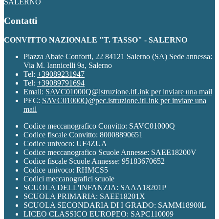
SALERNO
Contatti
CONVITTO NAZIONALE "T. TASSO" - SALERNO
Piazza Abate Conforti, 22 84121 Salerno (SA) Sede annessa:
Via M. Iannicelli 9a, Salerno
Tel:
+39089231947
Tel:
+39089791694
Email:
SAVC01000Q@istruzione.it
Link per inviare una mail
PEC:
SAVC01000Q@pec.istruzione.it
Link per inviare una
mail
Codice meccanografico Convitto: SAVC01000Q
Codice fiscale Convitto: 80008890651
Codice univoco: UF4ZUA
Codice meccanografico Scuole Annesse: SAEE18200V
Codice fiscale Scuole Annesse: 95183670652
Codice univoco: RHMCS5
Codici meccanografici scuole
SCUOLA DELL'INFANZIA: SAAA18201P
SCUOLA PRIMARIA: SAEE18201X
SCUOLA SECONDARIA DI I GRADO: SAMM18900L
LICEO CLASSICO EUROPEO: SAPC110009