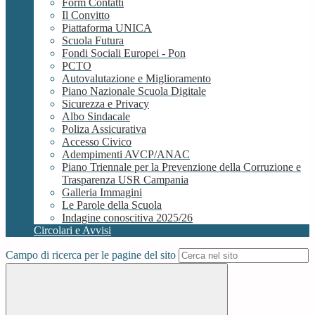
Form Contatti
Il Convitto
Piattaforma UNICA
Scuola Futura
Fondi Sociali Europei - Pon
PCTO
Autovalutazione e Miglioramento
Piano Nazionale Scuola Digitale
Sicurezza e Privacy
Albo Sindacale
Poliza Assicurativa
Accesso Civico
Adempimenti AVCP/ANAC
Piano Triennale per la Prevenzione della Corruzione e
Trasparenza USR Campania
Galleria Immagini
Le Parole della Scuola
Indagine conoscitiva 2025/26
Circolari e Avvisi
Campo di ricerca per le pagine del sito