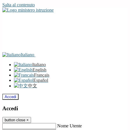
Salta al contenuto
Italiano
Italiano
English
Français
Español
中文
Accedi
Accedi
button close
×
Nome Utente