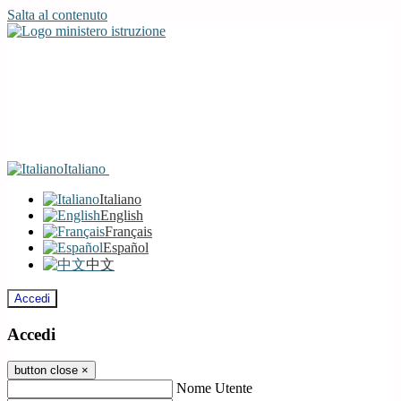
Salta al contenuto
Italiano
Italiano
English
Français
Español
中文
Accedi
Accedi
button close
×
Nome Utente