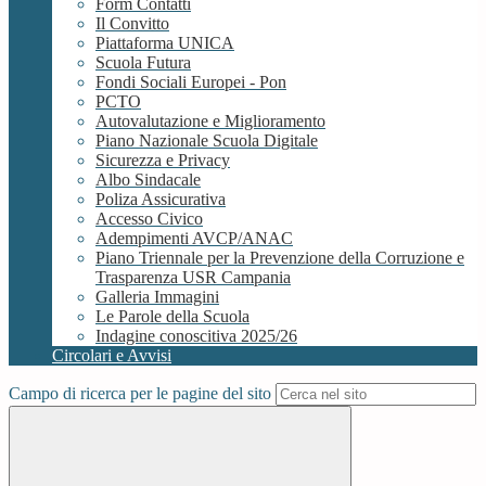
Form Contatti
Il Convitto
Piattaforma UNICA
Scuola Futura
Fondi Sociali Europei - Pon
PCTO
Autovalutazione e Miglioramento
Piano Nazionale Scuola Digitale
Sicurezza e Privacy
Albo Sindacale
Poliza Assicurativa
Accesso Civico
Adempimenti AVCP/ANAC
Piano Triennale per la Prevenzione della Corruzione e
Trasparenza USR Campania
Galleria Immagini
Le Parole della Scuola
Indagine conoscitiva 2025/26
Circolari e Avvisi
Campo di ricerca per le pagine del sito