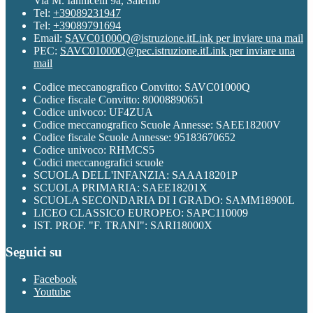
Via M. Iannicelli 9a, Salerno
Tel:
+39089231947
Tel:
+39089791694
Email:
SAVC01000Q@istruzione.it
Link per inviare una mail
PEC:
SAVC01000Q@pec.istruzione.it
Link per inviare una
mail
Codice meccanografico Convitto: SAVC01000Q
Codice fiscale Convitto: 80008890651
Codice univoco: UF4ZUA
Codice meccanografico Scuole Annesse: SAEE18200V
Codice fiscale Scuole Annesse: 95183670652
Codice univoco: RHMCS5
Codici meccanografici scuole
SCUOLA DELL'INFANZIA: SAAA18201P
SCUOLA PRIMARIA: SAEE18201X
SCUOLA SECONDARIA DI I GRADO: SAMM18900L
LICEO CLASSICO EUROPEO: SAPC110009
IST. PROF. "F. TRANI": SARI18000X
Seguici su
Facebook
Youtube