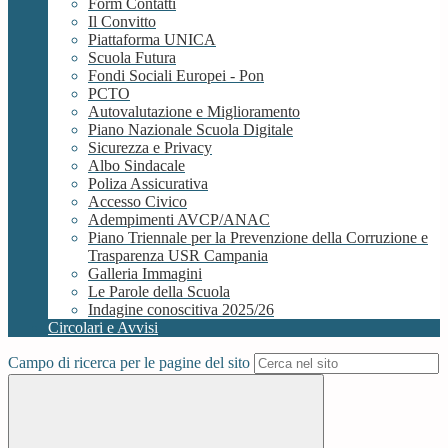
Form Contatti
Il Convitto
Piattaforma UNICA
Scuola Futura
Fondi Sociali Europei - Pon
PCTO
Autovalutazione e Miglioramento
Piano Nazionale Scuola Digitale
Sicurezza e Privacy
Albo Sindacale
Poliza Assicurativa
Accesso Civico
Adempimenti AVCP/ANAC
Piano Triennale per la Prevenzione della Corruzione e
Trasparenza USR Campania
Galleria Immagini
Le Parole della Scuola
Indagine conoscitiva 2025/26
Circolari e Avvisi
Campo di ricerca per le pagine del sito