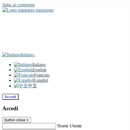
Salta al contenuto
Italiano
Italiano
English
Français
Español
中文
Accedi
Accedi
button close
×
Nome Utente