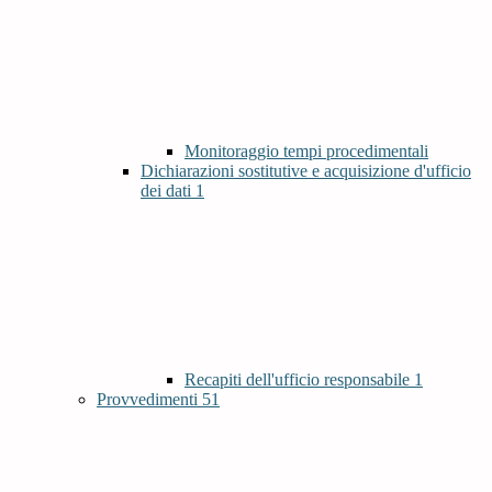
Monitoraggio tempi procedimentali
Dichiarazioni sostitutive e acquisizione d'ufficio
dei dati
1
Recapiti dell'ufficio responsabile
1
Provvedimenti
51