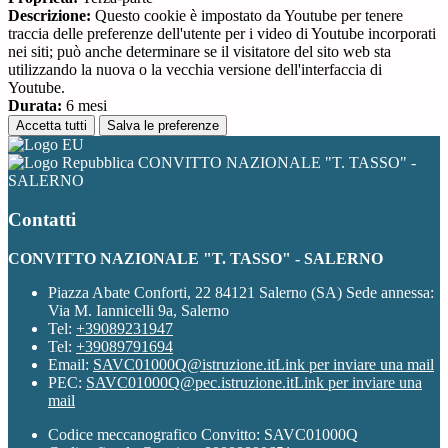
Descrizione:
Questo cookie è impostato da Youtube per tenere
traccia delle preferenze dell'utente per i video di Youtube incorporati
nei siti; può anche determinare se il visitatore del sito web sta
utilizzando la nuova o la vecchia versione dell'interfaccia di
Youtube.
Durata:
6 mesi
Accetta tutti
Salva le preferenze
CONVITTO NAZIONALE "T. TASSO" -
SALERNO
Contatti
CONVITTO NAZIONALE "T. TASSO" - SALERNO
Piazza Abate Conforti, 22 84121 Salerno (SA) Sede annessa:
Via M. Iannicelli 9a, Salerno
Tel:
+39089231947
Tel:
+39089791694
Email:
SAVC01000Q@istruzione.it
Link per inviare una mail
PEC:
SAVC01000Q@pec.istruzione.it
Link per inviare una
mail
Codice meccanografico Convitto: SAVC01000Q