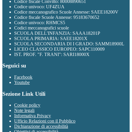
Codice fiscale Convitto: 80008890651
Codice univoco: UF4ZUA
Codice meccanografico Scuole Annesse: SAEE18200V
Codice fiscale Scuole Annesse: 95183670652
Codice univoco: RHMCS5
Codici meccanografici scuole
SCUOLA DELL'INFANZIA: SAAA18201P
SCUOLA PRIMARIA: SAEE18201X
SCUOLA SECONDARIA DI I GRADO: SAMM18900L
LICEO CLASSICO EUROPEO: SAPC110009
IST. PROF. "F. TRANI": SARI18000X
Seguici su
Facebook
Youtube
Sezione Link Utili
Cookie policy
Note legali
Informativa Privacy
Ufficio Relazioni con il Pubblico
Dichiarazione di accessibilità
Obiettivi di accessibilità