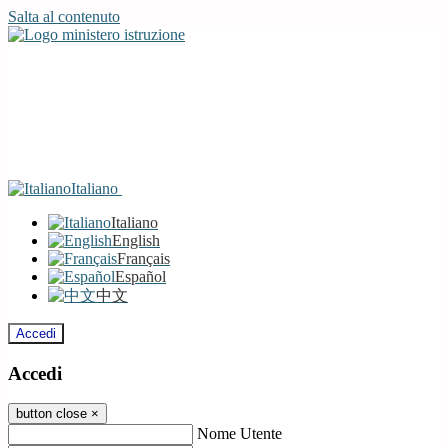
Salta al contenuto
Italiano
Italiano
English
Français
Español
中文
Accedi
Accedi
button close
×
Nome Utente