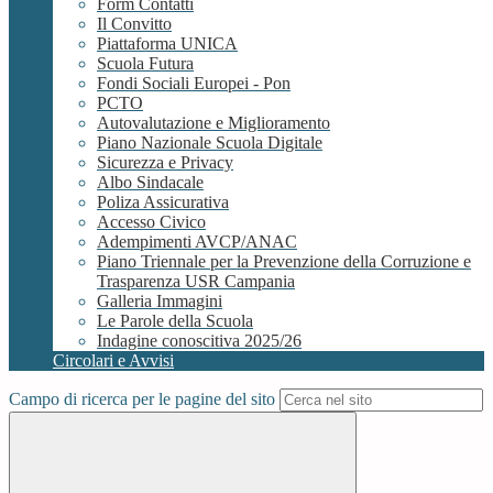
Form Contatti
Il Convitto
Piattaforma UNICA
Scuola Futura
Fondi Sociali Europei - Pon
PCTO
Autovalutazione e Miglioramento
Piano Nazionale Scuola Digitale
Sicurezza e Privacy
Albo Sindacale
Poliza Assicurativa
Accesso Civico
Adempimenti AVCP/ANAC
Piano Triennale per la Prevenzione della Corruzione e
Trasparenza USR Campania
Galleria Immagini
Le Parole della Scuola
Indagine conoscitiva 2025/26
Circolari e Avvisi
Campo di ricerca per le pagine del sito