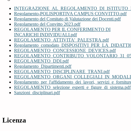
INTEGRAZIONE_AL_REGOLAMENTO_DI_ISTITUTO_Prevenz
Regolamento-POLISPORTIVA CAMPUS CONVITTO.pdf
Regolamento del Comitato di Valutazione dei Docenti.pdf
Regolamento del Convitto 2023.pdf
REGOLAMENTO PER IL CONFERIMENTO DI
INCARICHI INDIVIDUALI.pdf
REGOLAMENTO_ATTIVITA'_PALESTRA.pdf
Regolamento_comodato_DISPOSITIVI_PER_LA_DIDATT
REGOLAMENTO_CONCESSIONE_DEVICES.pdf
REGOLAMENTO_CONTRIBUTO_VOLONTARIO_31_05_2
REGOLAMENTO_DDI.pdf
Regolamento_Dipartimenti.pdf
REGOLAMENTO_DISCIPLINARE_TRANI.pdf
REGOLAMENTO_ORGANI_COLLEGIALI_IN_MODALIT
Regolamento_per_l'affidamento_dei_lavori,_servizi_e_fornitur
REGOLAMENTO_selezione_esperti_e_figure_di_sistema.pdf
Sanzioni_disciplinari.pdf
Licenza