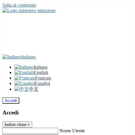
Salta al contenuto
Italiano
Italiano
English
Français
Español
中文
Accedi
Accedi
button close
×
Nome Utente