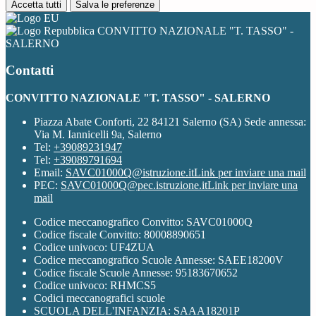
Accetta tutti
Salva le preferenze
CONVITTO NAZIONALE "T. TASSO" -
SALERNO
Contatti
CONVITTO NAZIONALE "T. TASSO" - SALERNO
Piazza Abate Conforti, 22 84121 Salerno (SA) Sede annessa:
Via M. Iannicelli 9a, Salerno
Tel:
+39089231947
Tel:
+39089791694
Email:
SAVC01000Q@istruzione.it
Link per inviare una mail
PEC:
SAVC01000Q@pec.istruzione.it
Link per inviare una
mail
Codice meccanografico Convitto: SAVC01000Q
Codice fiscale Convitto: 80008890651
Codice univoco: UF4ZUA
Codice meccanografico Scuole Annesse: SAEE18200V
Codice fiscale Scuole Annesse: 95183670652
Codice univoco: RHMCS5
Codici meccanografici scuole
SCUOLA DELL'INFANZIA: SAAA18201P