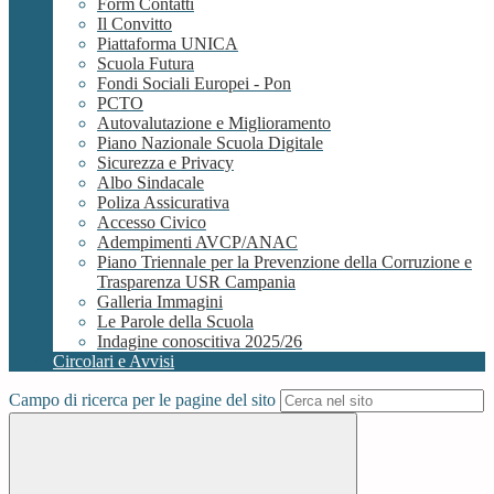
Form Contatti
Il Convitto
Piattaforma UNICA
Scuola Futura
Fondi Sociali Europei - Pon
PCTO
Autovalutazione e Miglioramento
Piano Nazionale Scuola Digitale
Sicurezza e Privacy
Albo Sindacale
Poliza Assicurativa
Accesso Civico
Adempimenti AVCP/ANAC
Piano Triennale per la Prevenzione della Corruzione e
Trasparenza USR Campania
Galleria Immagini
Le Parole della Scuola
Indagine conoscitiva 2025/26
Circolari e Avvisi
Campo di ricerca per le pagine del sito