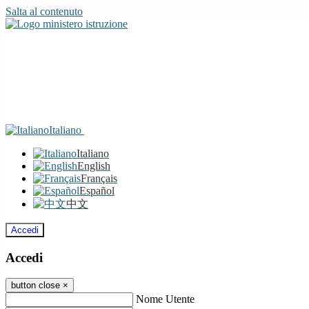
Salta al contenuto
Italiano
Italiano
English
Français
Español
中文
Accedi
Accedi
button close
×
Nome Utente