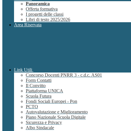
Panoramica
Offerta formativa
I progetti delle classi
Libri di testo 2025/2026
Area Riservata
Link Utili
Concorso Docenti PNRR 3 - c.d.c. AS01
Form Contatti
Il Convitto
Piattaforma UNICA
Scuola Futura
Fondi Sociali Europei - Pon
PCTO
Autovalutazione e Miglioramento
Piano Nazionale Scuola Digitale
Sicurezza e Privacy
Albo Sindacale