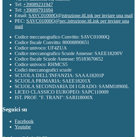
Tel:
+39089231947
Tel:
+39089791694
Email:
SAVC01000Q@istruzione.it
Link per inviare una mail
PEC:
SAVC01000Q@pec.istruzione.it
Link per inviare una
mail
Codice meccanografico Convitto: SAVC01000Q
Codice fiscale Convitto: 80008890651
Codice univoco: UF4ZUA
Codice meccanografico Scuole Annesse: SAEE18200V
Codice fiscale Scuole Annesse: 95183670652
Codice univoco: RHMCS5
Codici meccanografici scuole
SCUOLA DELL'INFANZIA: SAAA18201P
SCUOLA PRIMARIA: SAEE18201X
SCUOLA SECONDARIA DI I GRADO: SAMM18900L
LICEO CLASSICO EUROPEO: SAPC110009
IST. PROF. "F. TRANI": SARI18000X
Seguici su
Facebook
Youtube