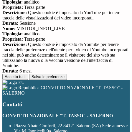
Tipologia:
analitico
Proprieta:
Terza-parte
Descrizione:
Questo cookie è impostato da YouTube per tenere
traccia delle visualizzazioni dei video incorporati.
Durata:
Sessione
Nome:
VISITOR_INFO1_LIVE
Tipologia:
analitico
Proprieta:
Terza-parte
Descrizione:
Questo cookie è impostato da Youtube per tenere
traccia delle preferenze dell'utente per i video di Youtube incorporati
nei siti; può anche determinare se il visitatore del sito web sta
utilizzando la nuova o la vecchia versione dell'interfaccia di
Youtube.
Durata:
6 mesi
Accetta tutti
Salva le preferenze
CONVITTO NAZIONALE "T. TASSO" -
SALERNO
Contatti
CONVITTO NAZIONALE "T. TASSO" - SALERNO
Piazza Abate Conforti, 22 84121 Salerno (SA) Sede annessa:
Via M. Iannicelli 9a, Salerno