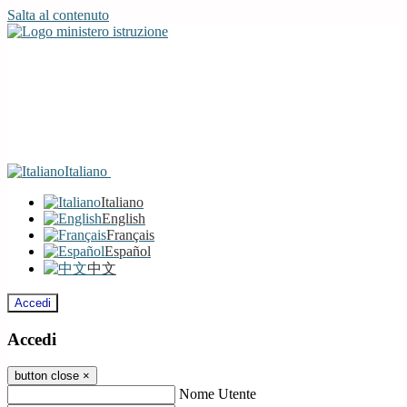
Salta al contenuto
Italiano
Italiano
English
Français
Español
中文
Accedi
Accedi
button close
×
Nome Utente