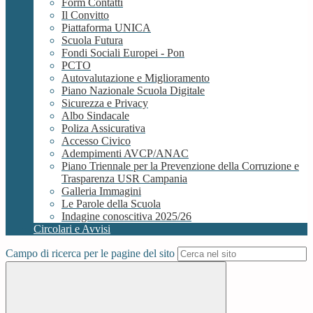
Form Contatti
Il Convitto
Piattaforma UNICA
Scuola Futura
Fondi Sociali Europei - Pon
PCTO
Autovalutazione e Miglioramento
Piano Nazionale Scuola Digitale
Sicurezza e Privacy
Albo Sindacale
Poliza Assicurativa
Accesso Civico
Adempimenti AVCP/ANAC
Piano Triennale per la Prevenzione della Corruzione e
Trasparenza USR Campania
Galleria Immagini
Le Parole della Scuola
Indagine conoscitiva 2025/26
Circolari e Avvisi
Campo di ricerca per le pagine del sito