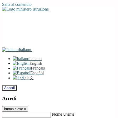
Salta al contenuto
Italiano
Italiano
English
Français
Español
中文
Accedi
Accedi
button close
×
Nome Utente