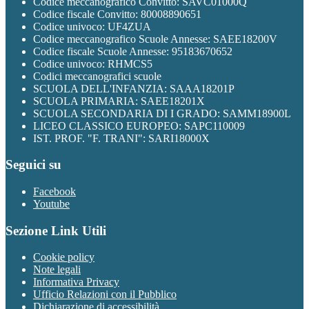
Codice meccanografico Convitto: SAVC01000Q
Codice fiscale Convitto: 80008890651
Codice univoco: UF4ZUA
Codice meccanografico Scuole Annesse: SAEE18200V
Codice fiscale Scuole Annesse: 95183670652
Codice univoco: RHMCS5
Codici meccanografici scuole
SCUOLA DELL'INFANZIA: SAAA18201P
SCUOLA PRIMARIA: SAEE18201X
SCUOLA SECONDARIA DI I GRADO: SAMM18900L
LICEO CLASSICO EUROPEO: SAPC110009
IST. PROF. "F. TRANI": SARI18000X
Seguici su
Facebook
Youtube
Sezione Link Utili
Cookie policy
Note legali
Informativa Privacy
Ufficio Relazioni con il Pubblico
Dichiarazione di accessibilità