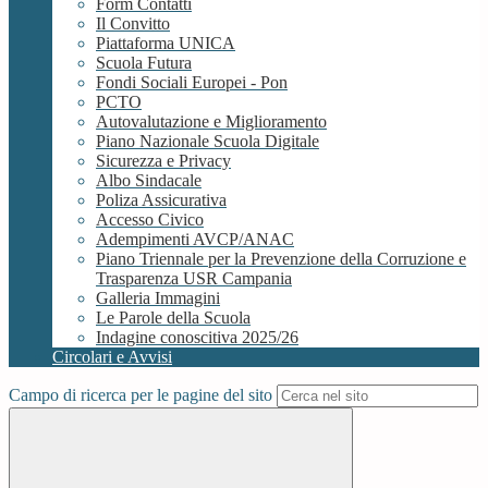
Form Contatti
Il Convitto
Piattaforma UNICA
Scuola Futura
Fondi Sociali Europei - Pon
PCTO
Autovalutazione e Miglioramento
Piano Nazionale Scuola Digitale
Sicurezza e Privacy
Albo Sindacale
Poliza Assicurativa
Accesso Civico
Adempimenti AVCP/ANAC
Piano Triennale per la Prevenzione della Corruzione e
Trasparenza USR Campania
Galleria Immagini
Le Parole della Scuola
Indagine conoscitiva 2025/26
Circolari e Avvisi
Campo di ricerca per le pagine del sito