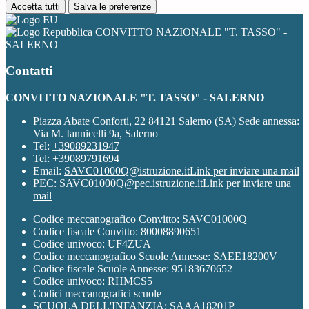
Accetta tutti
Salva le preferenze
CONVITTO NAZIONALE "T. TASSO" -
SALERNO
Contatti
CONVITTO NAZIONALE "T. TASSO" - SALERNO
Piazza Abate Conforti, 22 84121 Salerno (SA) Sede annessa:
Via M. Iannicelli 9a, Salerno
Tel:
+39089231947
Tel:
+39089791694
Email:
SAVC01000Q@istruzione.it
Link per inviare una mail
PEC:
SAVC01000Q@pec.istruzione.it
Link per inviare una
mail
Codice meccanografico Convitto: SAVC01000Q
Codice fiscale Convitto: 80008890651
Codice univoco: UF4ZUA
Codice meccanografico Scuole Annesse: SAEE18200V
Codice fiscale Scuole Annesse: 95183670652
Codice univoco: RHMCS5
Codici meccanografici scuole
SCUOLA DELL'INFANZIA: SAAA18201P