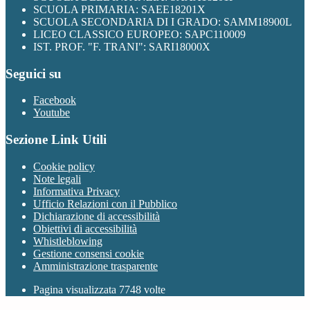
SCUOLA PRIMARIA: SAEE18201X
SCUOLA SECONDARIA DI I GRADO: SAMM18900L
LICEO CLASSICO EUROPEO: SAPC110009
IST. PROF. "F. TRANI": SARI18000X
Seguici su
Facebook
Youtube
Sezione Link Utili
Cookie policy
Note legali
Informativa Privacy
Ufficio Relazioni con il Pubblico
Dichiarazione di accessibilità
Obiettivi di accessibilità
Whistleblowing
Gestione consensi cookie
Amministrazione trasparente
Pagina visualizzata
7748
volte