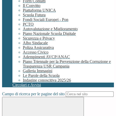
Form Contatti
Il Convitto
Piattaforma UNICA
Scuola Futura
Fondi Sociali Europei - Pon
PCTO
Autovalutazione e Miglioramento
Piano Nazionale Scuola Digitale
Sicurezza e Privacy
Albo Sindacale
Poliza Assicurativa
Accesso Civico
Adempimenti AVCP/ANAC
Piano Triennale per la Prevenzione della Corruzione e
Trasparenza USR Campania
Galleria Immagini
Le Parole della Scuola
Indagine conoscitiva 2025/26
Circolari e Avvisi
Campo di ricerca per le pagine del sito