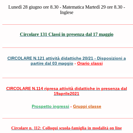
Lunedì 28 giugno ore 8.30 - Matematica Martedì 29 ore 8.30 -
Inglese
_______________________________________________________
Circolare 131 Classi in presenza dal 17 maggio
_______________________________________________________
CIRCOLARE
N.
121
attività didattiche 20/21
-
Disposizioni a
partire dal 03 maggio
-
Orario classi
_______________________________________________________
CIRCOLARE
N.
11
4
ripresa attività didattiche in presenza
dal
19
aprile
2021
Prospetto ingressi
-
Gruppi classe
_______________________________________________________
Circolare n. 112: Colloqui scuola-famiglia in modalità on line