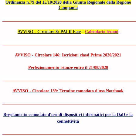
Ordinanza n.79 del 15/10/2020 della Giunta Regionale della Regione
Campania
______________________________________________________________
AVVISO - Circolare 8: PAI II Fase
-
Calendario lezioni
______________________________________________________________
AVVISO - Circolare 146: Iscrizioni classi Prime 2020/2021
Perfezionamento istanze entro il 21/08/2020
______________________________________________________________
AVVISO - Circolare 139: Termine comodato d'uso Notebook
______________________________________________________________
Regolamento comodato d'uso di dispositivi informatici per la DaD e la
connettività
______________________________________________________________