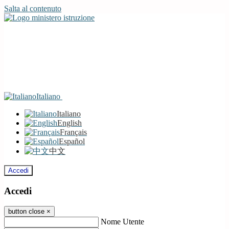
Salta al contenuto
Italiano
Italiano
English
Français
Español
中文
Accedi
Accedi
button close
×
Nome Utente