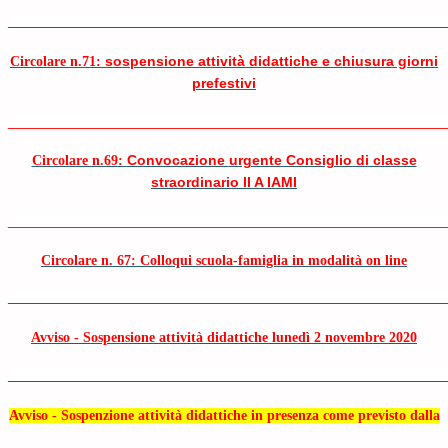
______________________________________________________________
so
spen
sione attività didattiche e
chiusura giorni
Circolare n.71:
prefestivi
_______________________________________________________
Convocazione
urgente Consiglio di classe
Circolare n.69:
straordinario II A IAMI
_______________________________________________________
Circolare n. 67: Colloqui scuola-famiglia in modalità on line
______________________________________________________________
Avviso - Sospensione attivi
tà didattiche lunedì 2 novembre 2020
______________________________________________________________
Avviso - Sospenzione attività didattiche in presenza come previsto dalla