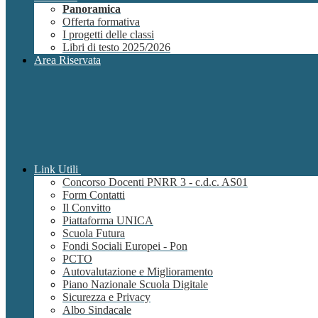
Panoramica
Offerta formativa
I progetti delle classi
Libri di testo 2025/2026
Area Riservata
Link Utili
Concorso Docenti PNRR 3 - c.d.c. AS01
Form Contatti
Il Convitto
Piattaforma UNICA
Scuola Futura
Fondi Sociali Europei - Pon
PCTO
Autovalutazione e Miglioramento
Piano Nazionale Scuola Digitale
Sicurezza e Privacy
Albo Sindacale