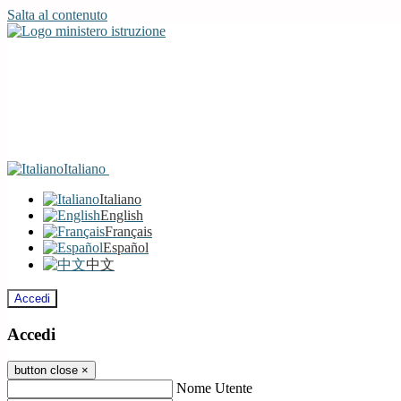
Salta al contenuto
Italiano
Italiano
English
Français
Español
中文
Accedi
Accedi
button close
×
Nome Utente