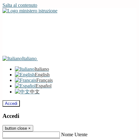
Salta al contenuto
Italiano
Italiano
English
Français
Español
中文
Accedi
Accedi
button close
×
Nome Utente