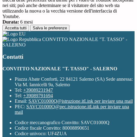
nei siti; può anche determinare se il visitatore del sito web sta
utilizzando la nuova o la vecchia versione dell'interfaccia di
Youtube.
Durata:
6 mesi
Accetta tutti
Salva le preferenze
CONVITTO NAZIONALE "T. TASSO" -
SALERNO
Contatti
CONVITTO NAZIONALE "T. TASSO" - SALERNO
Piazza Abate Conforti, 22 84121 Salerno (SA) Sede annessa:
Via M. Iannicelli 9a, Salerno
Tel:
+39089231947
Tel:
+39089791694
Email:
SAVC01000Q@istruzione.it
Link per inviare una mail
PEC:
SAVC01000Q@pec.istruzione.it
Link per inviare una
mail
Codice meccanografico Convitto: SAVC01000Q
Codice fiscale Convitto: 80008890651
Codice univoco: UF4ZUA