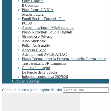
Form Contatti
Il Convitto
Piattaforma UNICA
Scuola Futura
Fondi Sociali Europei - Pon
PCTO
Autovalutazione e Miglioramento
Piano Nazionale Scuola Digitale
Sicurezza e Privacy
Albo Sindacale
Poliza Assicurativa
Accesso Civico
Adempimenti AVCP/ANAC
Piano Triennale per la Prevenzione della Corruzione e
Trasparenza USR Campania
Galleria Immagini
Le Parole della Scuola
Indagine conoscitiva 2025/26
Circolari e Avvisi
Campo di ricerca per le pagine del sito