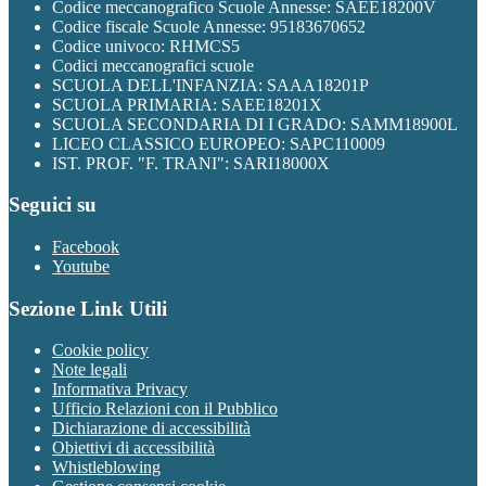
Codice meccanografico Scuole Annesse: SAEE18200V
Codice fiscale Scuole Annesse: 95183670652
Codice univoco: RHMCS5
Codici meccanografici scuole
SCUOLA DELL'INFANZIA: SAAA18201P
SCUOLA PRIMARIA: SAEE18201X
SCUOLA SECONDARIA DI I GRADO: SAMM18900L
LICEO CLASSICO EUROPEO: SAPC110009
IST. PROF. "F. TRANI": SARI18000X
Seguici su
Facebook
Youtube
Sezione Link Utili
Cookie policy
Note legali
Informativa Privacy
Ufficio Relazioni con il Pubblico
Dichiarazione di accessibilità
Obiettivi di accessibilità
Whistleblowing