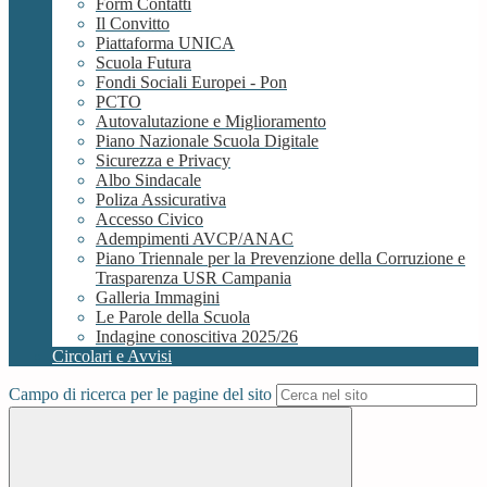
Form Contatti
Il Convitto
Piattaforma UNICA
Scuola Futura
Fondi Sociali Europei - Pon
PCTO
Autovalutazione e Miglioramento
Piano Nazionale Scuola Digitale
Sicurezza e Privacy
Albo Sindacale
Poliza Assicurativa
Accesso Civico
Adempimenti AVCP/ANAC
Piano Triennale per la Prevenzione della Corruzione e
Trasparenza USR Campania
Galleria Immagini
Le Parole della Scuola
Indagine conoscitiva 2025/26
Circolari e Avvisi
Campo di ricerca per le pagine del sito