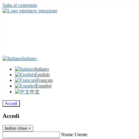
Salta al contenuto
Italiano
Italiano
English
Français
Español
中文
Accedi
Accedi
button close
×
Nome Utente