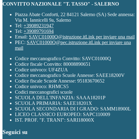
CONVITTO NAZIONALE "T. TASSO" - SALERNO
Piazza Abate Conforti, 22 84121 Salerno (SA) Sede annessa:
Via M. Iannicelli 9a, Salerno
Tel:
+39089231947
Tel:
+39089791694
Email:
SAVC01000Q@istruzione.it
Link per inviare una mail
PEC:
SAVC01000Q@pec.istruzione.it
Link per inviare una
mail
Codice meccanografico Convitto: SAVC01000Q
Codice fiscale Convitto: 80008890651
Codice univoco: UF4ZUA
Codice meccanografico Scuole Annesse: SAEE18200V
Codice fiscale Scuole Annesse: 95183670652
Codice univoco: RHMCS5
Codici meccanografici scuole
SCUOLA DELL'INFANZIA: SAAA18201P
SCUOLA PRIMARIA: SAEE18201X
SCUOLA SECONDARIA DI I GRADO: SAMM18900L
LICEO CLASSICO EUROPEO: SAPC110009
IST. PROF. "F. TRANI": SARI18000X
Seguici su