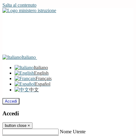
Salta al contenuto
Italiano
Italiano
English
Français
Español
中文
Accedi
Accedi
button close
×
Nome Utente