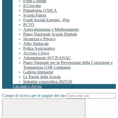
Form Contatti
Il Convitto
Piattaforma UNICA
Scuola Futura
Fondi Sociali Europei - Pon
PCTO
Autovalutazione e Miglioramento
Piano Nazionale Scuola Digitale
Sicurezza e Privacy
Albo Sindacale
Poliza Assicurativa
Accesso Civico
Adempimenti AVCP/ANAC
Piano Triennale per la Prevenzione della Corruzione e
Trasparenza USR Campania
Galleria Immagini
Le Parole della Scuola
Indagine conoscitiva 2025/26
Circolari e Avvisi
Campo di ricerca per le pagine del sito