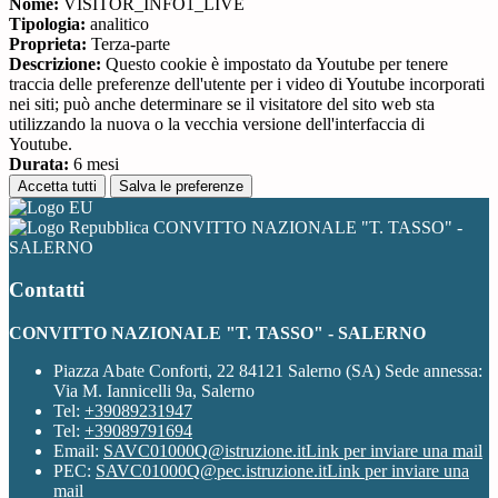
Nome:
VISITOR_INFO1_LIVE
Tipologia:
analitico
Proprieta:
Terza-parte
Descrizione:
Questo cookie è impostato da Youtube per tenere
traccia delle preferenze dell'utente per i video di Youtube incorporati
nei siti; può anche determinare se il visitatore del sito web sta
utilizzando la nuova o la vecchia versione dell'interfaccia di
Youtube.
Durata:
6 mesi
Accetta tutti
Salva le preferenze
CONVITTO NAZIONALE "T. TASSO" -
SALERNO
Contatti
CONVITTO NAZIONALE "T. TASSO" - SALERNO
Piazza Abate Conforti, 22 84121 Salerno (SA) Sede annessa:
Via M. Iannicelli 9a, Salerno
Tel:
+39089231947
Tel:
+39089791694
Email:
SAVC01000Q@istruzione.it
Link per inviare una mail
PEC:
SAVC01000Q@pec.istruzione.it
Link per inviare una
mail