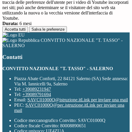
traccia delle preferenze dell'utente per i video di Youtube incorporati
nei siti; può anche determinare se il visitatore del sito web sta
utilizzando la nuova o la vecchia versione dell'interfaccia di
Youtube.
Durata:
6 mesi
Accetta tutti
Salva le preferenze
CONVITTO NAZIONALE "T. TASSO" -
SALERNO
Contatti
CONVITTO NAZIONALE "T. TASSO" - SALERNO
Piazza Abate Conforti, 22 84121 Salerno (SA) Sede annessa:
Via M. Iannicelli 9a, Salerno
Tel:
+39089231947
Tel:
+39089791694
Email:
SAVC01000Q@istruzione.it
Link per inviare una mail
PEC:
SAVC01000Q@pec.istruzione.it
Link per inviare una
mail
Codice meccanografico Convitto: SAVC01000Q
Codice fiscale Convitto: 80008890651
Codice univoco: UF4ZUA