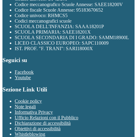
Codice meccanografico Scuole Annesse: SAEE18200V
Codice fiscale Scuole Annesse: 95183670652
Codice univoco: RHMCS5
Codici meccanografici scuole
SCUOLA DELL'INFANZIA: SAAA18201P
SCUOLA PRIMARIA: SAEE18201X
SCUOLA SECONDARIA DI I GRADO: SAMM18900L
LICEO CLASSICO EUROPEO: SAPC110009
IST. PROF. "F. TRANI": SARI18000X
Seguici su
Facebook
Youtube
Sezione Link Utili
Cookie policy
Note legali
Informativa Privacy
Ufficio Relazioni con il Pubblico
Dichiarazione di accessibilità
Obiettivi di accessibilità
Whistleblowing