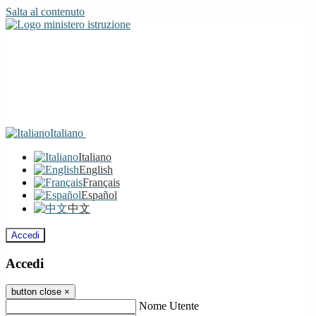
Salta al contenuto
Italiano
Italiano
English
Français
Español
中文
Accedi
Accedi
button close
×
Nome Utente