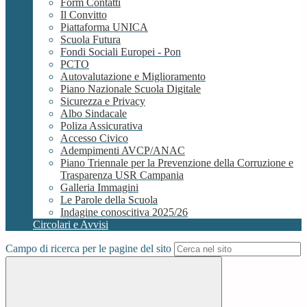
Form Contatti
Il Convitto
Piattaforma UNICA
Scuola Futura
Fondi Sociali Europei - Pon
PCTO
Autovalutazione e Miglioramento
Piano Nazionale Scuola Digitale
Sicurezza e Privacy
Albo Sindacale
Poliza Assicurativa
Accesso Civico
Adempimenti AVCP/ANAC
Piano Triennale per la Prevenzione della Corruzione e
Trasparenza USR Campania
Galleria Immagini
Le Parole della Scuola
Indagine conoscitiva 2025/26
Circolari e Avvisi
Campo di ricerca per le pagine del sito