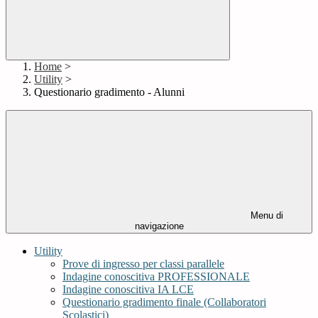
Home
>
Utility
>
Questionario gradimento - Alunni
Menu di
navigazione
Utility
Prove di ingresso per classi parallele
Indagine conoscitiva PROFESSIONALE
Indagine conoscitiva IA LCE
Questionario gradimento finale (Collaboratori
Scolastici)