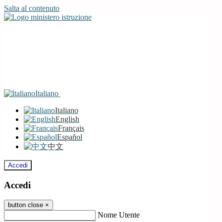
Salta al contenuto
Italiano
Italiano
English
Français
Español
中文
Accedi
Accedi
button close
×
Nome Utente