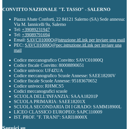
CONVITTO NAZIONALE "T. TASSO" - SALERNO
Piazza Abate Conforti, 22 84121 Salerno (SA) Sede annessa:
Via M. Iannicelli 9a, Salerno
Tel:
+39089231947
Tel:
+39089791694
Email:
SAVC01000Q@istruzione.it
Link per inviare una mail
PEC:
SAVC01000Q@pec.istruzione.it
Link per inviare una
mail
Codice meccanografico Convitto: SAVC01000Q
Codice fiscale Convitto: 80008890651
Codice univoco: UF4ZUA
Codice meccanografico Scuole Annesse: SAEE18200V
Codice fiscale Scuole Annesse: 95183670652
Codice univoco: RHMCS5
Codici meccanografici scuole
SCUOLA DELL'INFANZIA: SAAA18201P
SCUOLA PRIMARIA: SAEE18201X
SCUOLA SECONDARIA DI I GRADO: SAMM18900L
LICEO CLASSICO EUROPEO: SAPC110009
IST. PROF. "F. TRANI": SARI18000X
Seguici su