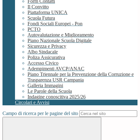
Form Contatti
Il Convitto
Piattaforma UNICA
Scuola Futura
Fondi Sociali Europei - Pon
PCTO
Autovalutazione e Miglioramento
Piano Nazionale Scuola Digitale
Sicurezza e Privacy
Albo Sindacale
Poliza Assicurativa
Accesso Civico
Adempimenti AVCP/ANAC
Piano Triennale per la Prevenzione della Corruzione e
Trasparenza USR Campania
Galleria Immagini
Le Parole della Scuola
Indagine conoscitiva 2025/26
Circolari e Avvisi
Campo di ricerca per le pagine del sito