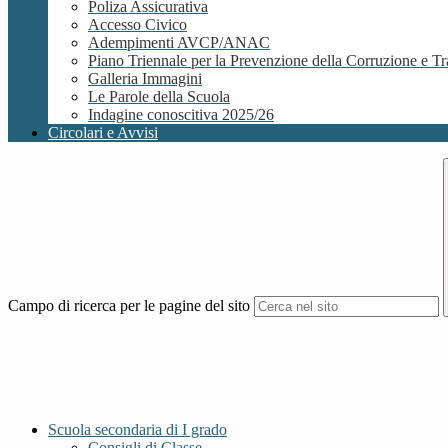
Poliza Assicurativa
Accesso Civico
Adempimenti AVCP/ANAC
Piano Triennale per la Prevenzione della Corruzione e
Galleria Immagini
Le Parole della Scuola
Indagine conoscitiva 2025/26
Circolari e Avvisi
Campo di ricerca per le pagine del sito
Scuola secondaria di I grado
Consigli di Classe