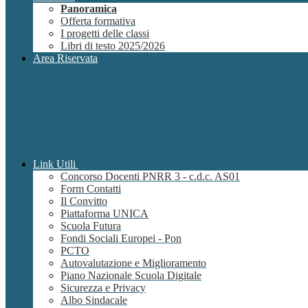
Panoramica
Offerta formativa
I progetti delle classi
Libri di testo 2025/2026
Area Riservata
Link Utili
Concorso Docenti PNRR 3 - c.d.c. AS01
Form Contatti
Il Convitto
Piattaforma UNICA
Scuola Futura
Fondi Sociali Europei - Pon
PCTO
Autovalutazione e Miglioramento
Piano Nazionale Scuola Digitale
Sicurezza e Privacy
Albo Sindacale