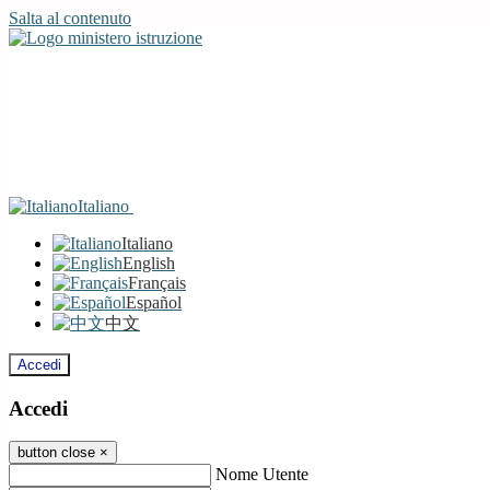
Salta al contenuto
Italiano
Italiano
English
Français
Español
中文
Accedi
Accedi
button close
×
Nome Utente