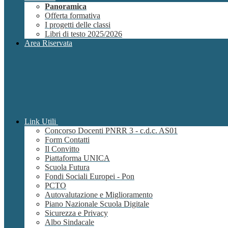
Panoramica
Offerta formativa
I progetti delle classi
Libri di testo 2025/2026
Area Riservata
Link Utili
Concorso Docenti PNRR 3 - c.d.c. AS01
Form Contatti
Il Convitto
Piattaforma UNICA
Scuola Futura
Fondi Sociali Europei - Pon
PCTO
Autovalutazione e Miglioramento
Piano Nazionale Scuola Digitale
Sicurezza e Privacy
Albo Sindacale