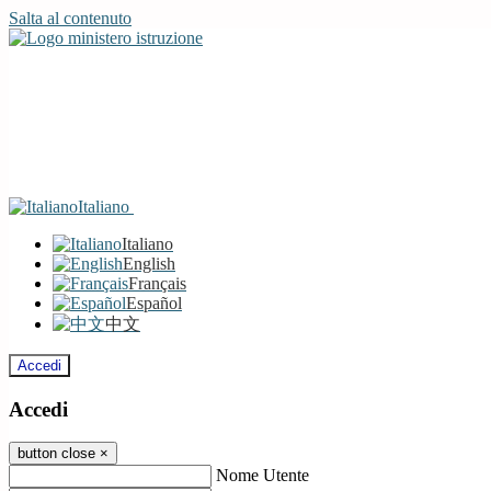
Salta al contenuto
Italiano
Italiano
English
Français
Español
中文
Accedi
Accedi
button close
×
Nome Utente