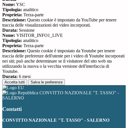
Nome:
YSC
Tipologia:
analitico
Proprieta:
Terza-parte
Descrizione:
Questo cookie è impostato da YouTube per tenere
traccia delle visualizzazioni dei video incorporati.
Durata:
Sessione
Nome:
VISITOR_INFO1_LIVE
Tipologia:
analitico
Proprieta:
Terza-parte
Descrizione:
Questo cookie è impostato da Youtube per tenere
traccia delle preferenze dell'utente per i video di Youtube incorporati
nei siti; può anche determinare se il visitatore del sito web sta
utilizzando la nuova o la vecchia versione dell'interfaccia di
Youtube.
Durata:
6 mesi
Accetta tutti
Salva le preferenze
CONVITTO NAZIONALE "T. TASSO" -
SALERNO
Contatti
CONVITTO NAZIONALE "T. TASSO" - SALERNO