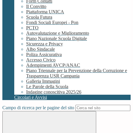
Form Contatti
Il Convitto
Piattaforma UNICA
Scuola Futura
Fondi Sociali Europei - Pon
PCTO
Autovalutazione e Miglioramento
Piano Nazionale Scuola Digitale
Sicurezza e Privacy
Albo Sindacale
Poliza Assicurativa
Accesso Civico
Adempimenti AVCP/ANAC
Piano Triennale per la Prevenzione della Corruzione e
Trasparenza USR Campania
Galleria Immagini
Le Parole della Scuola
Indagine conoscitiva 2025/26
Circolari e Avvisi
Campo di ricerca per le pagine del sito