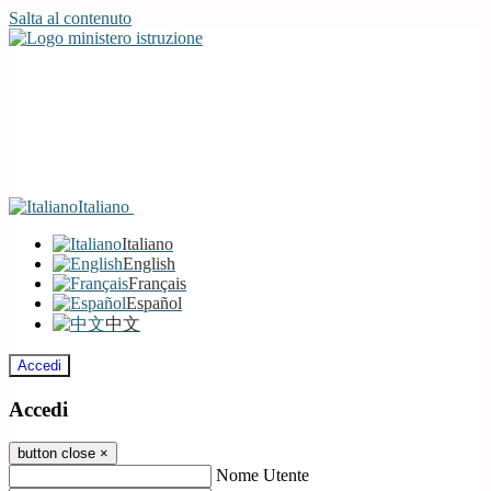
Salta al contenuto
Italiano
Italiano
English
Français
Español
中文
Accedi
Accedi
button close
×
Nome Utente