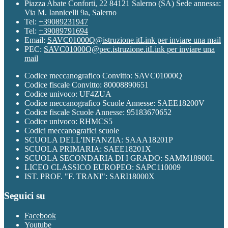
Piazza Abate Conforti, 22 84121 Salerno (SA) Sede annessa:
Via M. Iannicelli 9a, Salerno
Tel:
+39089231947
Tel:
+39089791694
Email:
SAVC01000Q@istruzione.it
Link per inviare una mail
PEC:
SAVC01000Q@pec.istruzione.it
Link per inviare una
mail
Codice meccanografico Convitto: SAVC01000Q
Codice fiscale Convitto: 80008890651
Codice univoco: UF4ZUA
Codice meccanografico Scuole Annesse: SAEE18200V
Codice fiscale Scuole Annesse: 95183670652
Codice univoco: RHMCS5
Codici meccanografici scuole
SCUOLA DELL'INFANZIA: SAAA18201P
SCUOLA PRIMARIA: SAEE18201X
SCUOLA SECONDARIA DI I GRADO: SAMM18900L
LICEO CLASSICO EUROPEO: SAPC110009
IST. PROF. "F. TRANI": SARI18000X
Seguici su
Facebook
Youtube