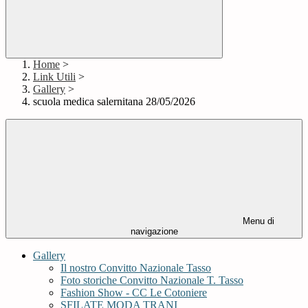
Home
>
Link Utili
>
Gallery
>
scuola medica salernitana 28/05/2026
Menu di
navigazione
Gallery
Il nostro Convitto Nazionale Tasso
Foto storiche Convitto Nazionale T. Tasso
Fashion Show - CC Le Cotoniere
SFILATE MODA TRANI