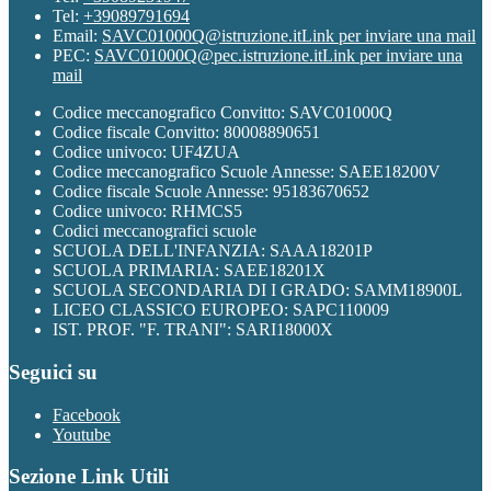
Tel:
+39089791694
Email:
SAVC01000Q@istruzione.it
Link per inviare una mail
PEC:
SAVC01000Q@pec.istruzione.it
Link per inviare una
mail
Codice meccanografico Convitto: SAVC01000Q
Codice fiscale Convitto: 80008890651
Codice univoco: UF4ZUA
Codice meccanografico Scuole Annesse: SAEE18200V
Codice fiscale Scuole Annesse: 95183670652
Codice univoco: RHMCS5
Codici meccanografici scuole
SCUOLA DELL'INFANZIA: SAAA18201P
SCUOLA PRIMARIA: SAEE18201X
SCUOLA SECONDARIA DI I GRADO: SAMM18900L
LICEO CLASSICO EUROPEO: SAPC110009
IST. PROF. "F. TRANI": SARI18000X
Seguici su
Facebook
Youtube
Sezione Link Utili