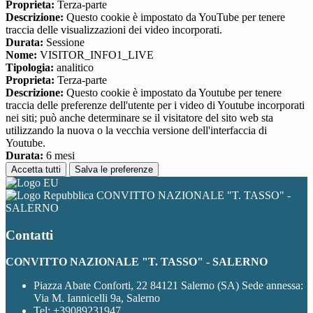
Proprieta:
Terza-parte
Descrizione:
Questo cookie è impostato da YouTube per tenere
traccia delle visualizzazioni dei video incorporati.
Durata:
Sessione
Nome:
VISITOR_INFO1_LIVE
Tipologia:
analitico
Proprieta:
Terza-parte
Descrizione:
Questo cookie è impostato da Youtube per tenere
traccia delle preferenze dell'utente per i video di Youtube incorporati
nei siti; può anche determinare se il visitatore del sito web sta
utilizzando la nuova o la vecchia versione dell'interfaccia di
Youtube.
Durata:
6 mesi
Accetta tutti
Salva le preferenze
CONVITTO NAZIONALE "T. TASSO" -
SALERNO
Contatti
CONVITTO NAZIONALE "T. TASSO" - SALERNO
Piazza Abate Conforti, 22 84121 Salerno (SA) Sede annessa:
Via M. Iannicelli 9a, Salerno
Tel:
+39089231947