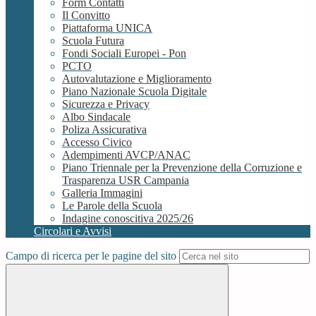
Form Contatti
Il Convitto
Piattaforma UNICA
Scuola Futura
Fondi Sociali Europei - Pon
PCTO
Autovalutazione e Miglioramento
Piano Nazionale Scuola Digitale
Sicurezza e Privacy
Albo Sindacale
Poliza Assicurativa
Accesso Civico
Adempimenti AVCP/ANAC
Piano Triennale per la Prevenzione della Corruzione e
Trasparenza USR Campania
Galleria Immagini
Le Parole della Scuola
Indagine conoscitiva 2025/26
Circolari e Avvisi
Campo di ricerca per le pagine del sito