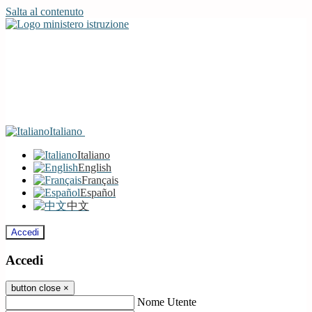
Salta al contenuto
Italiano
Italiano
English
Français
Español
中文
Accedi
Accedi
button close
×
Nome Utente