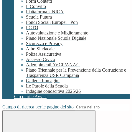
Form Contatti
Il Convitto
Piattaforma UNICA
Scuola Futura
Fondi Sociali Europei - Pon
PCTO
Autovalutazione e Miglioramento
Piano Nazionale Scuola Digitale
Sicurezza e Privacy
Albo Sindacale
Poliza Assicurativa
Accesso Civico
Adempimenti AVCP/ANAC
Piano Triennale per la Prevenzione della Corruzione e
Trasparenza USR Campania
Galleria Immagini
Le Parole della Scuola
Indagine conoscitiva 2025/26
Circolari e Avvisi
Campo di ricerca per le pagine del sito