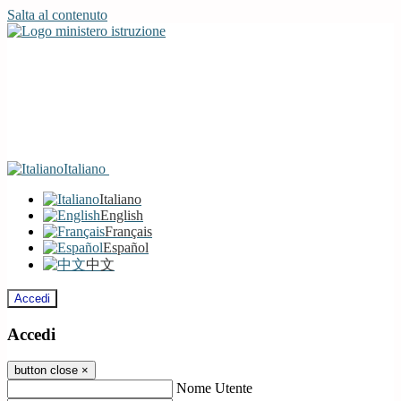
Salta al contenuto
Italiano
Italiano
English
Français
Español
中文
Accedi
Accedi
button close
×
Nome Utente