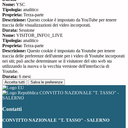
Nome:
YSC
Tipologia:
analitico
Proprieta:
Terza-parte
Descrizione:
Questo cookie è impostato da YouTube per tenere
traccia delle visualizzazioni dei video incorporati.
Durata:
Sessione
Nome:
VISITOR_INFO1_LIVE
Tipologia:
analitico
Proprieta:
Terza-parte
Descrizione:
Questo cookie è impostato da Youtube per tenere
traccia delle preferenze dell'utente per i video di Youtube incorporati
nei siti; può anche determinare se il visitatore del sito web sta
utilizzando la nuova o la vecchia versione dell'interfaccia di
Youtube.
Durata:
6 mesi
Accetta tutti
Salva le preferenze
CONVITTO NAZIONALE "T. TASSO" -
SALERNO
Contatti
CONVITTO NAZIONALE "T. TASSO" - SALERNO