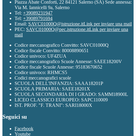
Piazza Abate Conforti, 22 84121 Salerno (SA) Sede annessa:
Via M. Iannicelli 9a, Salerno
Tel:
+39089231947
Tel:
+39089791694
Email:
SAVC01000Q@istruzione.it
Link per inviare una mail
PEC:
SAVC01000Q@pec.istruzione.it
Link per inviare una
mail
Codice meccanografico Convitto: SAVC01000Q
Codice fiscale Convitto: 80008890651
Codice univoco: UF4ZUA
Codice meccanografico Scuole Annesse: SAEE18200V
Codice fiscale Scuole Annesse: 95183670652
Codice univoco: RHMCS5
Codici meccanografici scuole
SCUOLA DELL'INFANZIA: SAAA18201P
SCUOLA PRIMARIA: SAEE18201X
SCUOLA SECONDARIA DI I GRADO: SAMM18900L
LICEO CLASSICO EUROPEO: SAPC110009
IST. PROF. "F. TRANI": SARI18000X
Seguici su
Facebook
Youtube