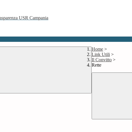
 Trasparenza USR Campania
Home
>
Link Utili
>
Il Convitto
>
Rette