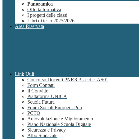
Panoramica
Offerta formativa
I progetti delle classi
Libri di testo 2025/2026
Area Riservata
Link Utili
Concorso Docenti PNRR 3 - c.d.c. AS01
Form Contatti
Il Convitto
Piattaforma UNICA
Scuola Futura
Fondi Sociali Europei - Pon
PCTO
Autovalutazione e Miglioramento
Piano Nazionale Scuola Digitale
Sicurezza e Privacy
Albo Sindacale