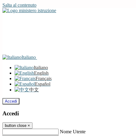
Salta al contenuto
Italiano
Italiano
English
Français
Español
中文
Accedi
Accedi
button close
×
Nome Utente